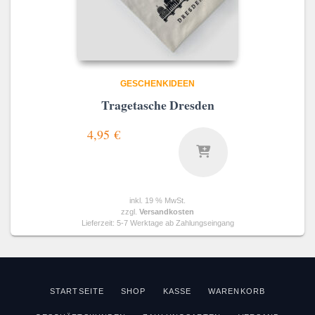
GESCHENKIDEEN
Tragetasche Dresden
4,95
€
inkl. 19 % MwSt.
zzgl.
Versandkosten
Lieferzeit:
5-7 Werktage ab Zahlungseingang
STARTSEITE
SHOP
KASSE
WARENKORB