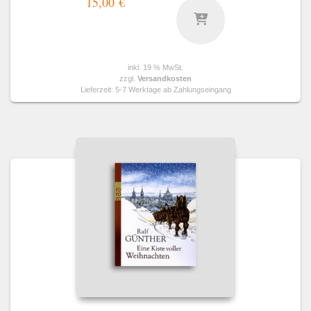
15,00
€
inkl. 19 % MwSt.
zzgl.
Versandkosten
Lieferzeit:
5-7 Werktage ab Zahlungseingang