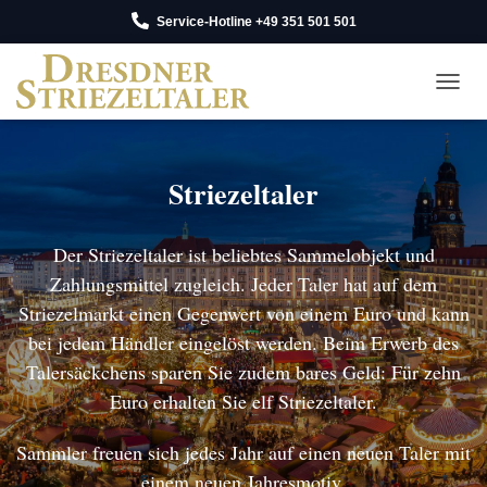
Service-Hotline +49 351 501 501
NAV
Striezeltaler
Der Striezeltaler ist beliebtes Sammelobjekt und
Zahlungsmittel zugleich. Jeder Taler hat auf dem
Striezelmarkt einen Gegenwert von einem Euro und kann
bei jedem Händler eingelöst werden. Beim Erwerb des
Talersäckchens sparen Sie zudem bares Geld: Für zehn
Euro erhalten Sie elf Striezeltaler.
Sammler freuen sich jedes Jahr auf einen neuen Taler mit
einem neuen Jahresmotiv.