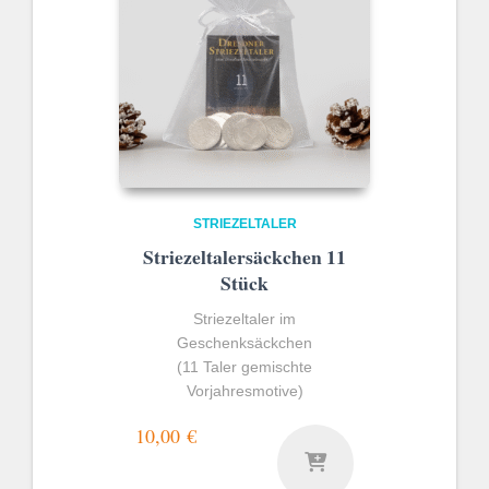
STRIEZELTALER
Striezeltalersäckchen 11
Stück
Striezeltaler im
Geschenksäckchen
(11 Taler gemischte
Vorjahresmotive)
10,00
€