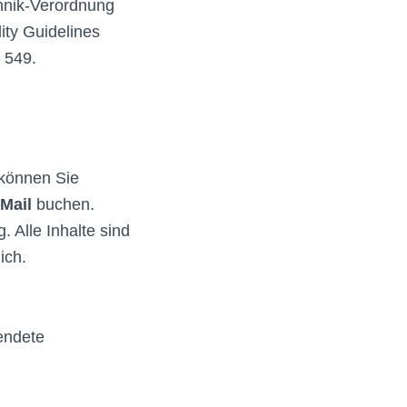
chnik-Verordnung
ity Guidelines
 549.
e können Sie
Mail
buchen.
 Alle Inhalte sind
ich.
endete