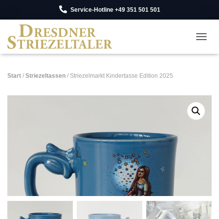
Service-Hotline +49 351 501 501
NAV
Start
/
Striezeltassen
/ Striezelmarkt Kindertasse Edition 2025